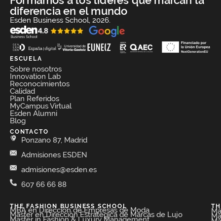
Formamos a los líderes que marcan la
diferencia en el mundo
Esden Business School, 2026.
ESCUELA
Sobre nosotros
Innovation Lab
Reconocimientos
Calidad
Plan Referidos
MyCampus Virtual
Esden Alumni
Blog
CONTACTO
Ponzano 87, Madrid
Admisiones ESDEN
admisiones@esden.es
607 66 66 88
THE FASHION BUSINESS SCHOOL​
TH
MBA en Dirección de Empresas de Moda​
Má
Máster en Dirección Estratégica de Marcas de Lujo
Má
Master in Fashion & Luxury Management