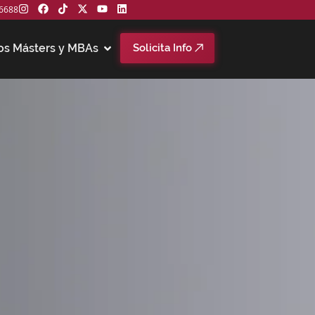
6688
os Másters y MBAs
Solicita Info