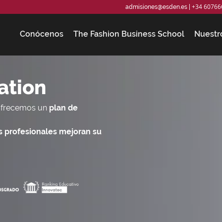
+34 60766
admisiones@esden.es
|
Conócenos
The Fashion Business School
Nuestr
ation
e ofrecemos un
plan de
os profesionales mejoran su