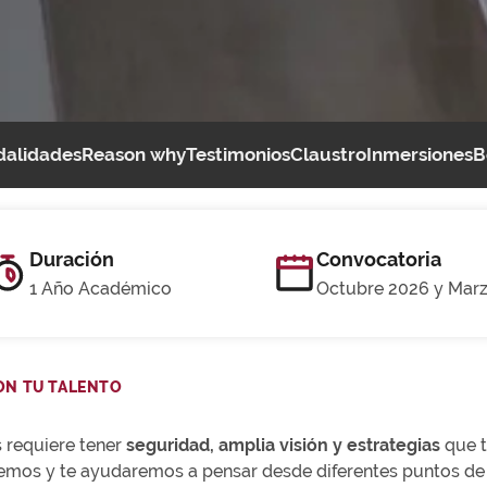
alidades
Reason why
Testimonios
Claustro
Inmersiones
B
Duración
Convocatoria
1 Año Académico
Octubre 2026 y Mar
ON TU TALENTO
 requiere tener
seguridad, amplia visión y estrategias
que t
emos y te ayudaremos a pensar desde diferentes puntos de 