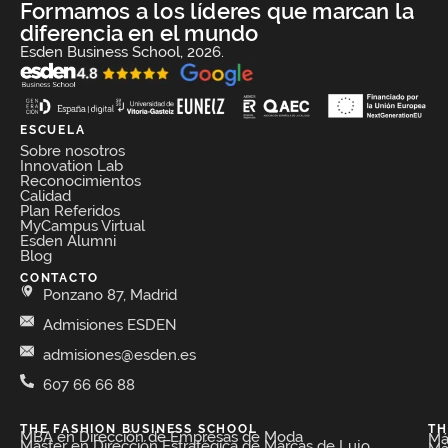
Formamos a los líderes que marcan la
diferencia en el mundo
Esden Business School, 2026.
ESCUELA
Sobre nosotros
Innovation Lab
Reconocimientos
Calidad
Plan Referidos
MyCampus Virtual
Esden Alumni
Blog
CONTACTO
Ponzano 87, Madrid
Admisiones ESDEN
admisiones@esden.es
607 66 66 88
THE FASHION BUSINESS SCHOOL​
TH
MBA en Dirección de Empresas de Moda​
Má
Máster en Dirección Estratégica de Marcas de Lujo