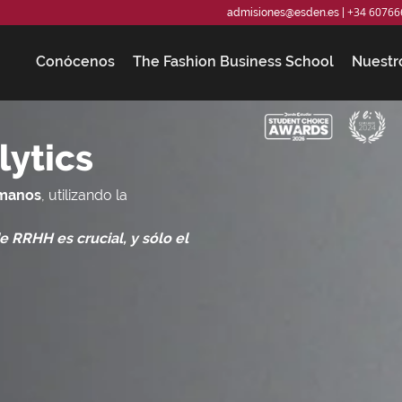
+34 60766
admisiones@esden.es
|
Conócenos
The Fashion Business School
Nuestr
lytics
umanos
, utilizando la
de RRHH es crucial,
y sólo el