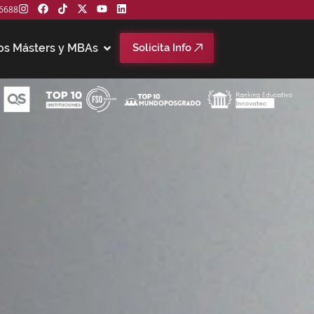
6688
os Másters y MBAs
Solicita Info