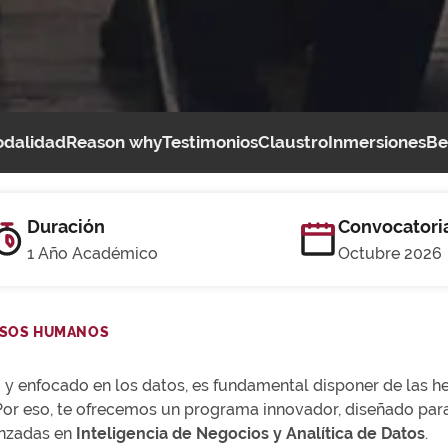
dalidad
Reason why
Testimonios
Claustro
Inmersiones
Be
Duración
Convocatori
1 Año Académico
Octubre 2026
URSOS HUMANOS
 y enfocado en los datos, es fundamental disponer de las 
 Por eso, te ofrecemos un programa innovador, diseñado par
anzadas en
Inteligencia de Negocios y Analítica de Datos
.