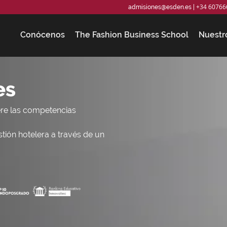
+34 60766
admisiones@esden.es
|
Conócenos
The Fashion Business School
Nuestr
es
re las competencias
stión hotelera a través de un