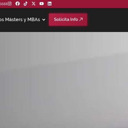
6688
os Másters y MBAs
Solicita Info