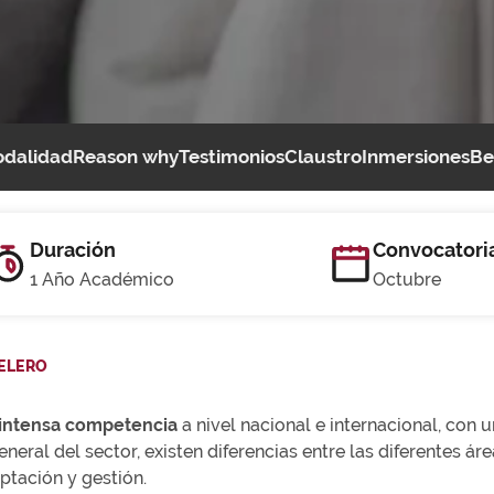
dalidad
Reason why
Testimonios
Claustro
Inmersiones
Be
Duración
Convocatori
1 Año Académico
Octubre
ELERO
intensa competencia
a nivel nacional e internacional, co
neral del sector, existen diferencias entre las diferentes ár
ptación y gestión.