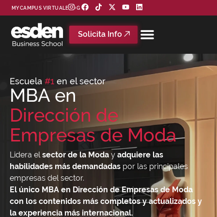
MYCAMPUS VIRTUAL
BLOG
Solicita Info
Escuela
#1
en el sector
MBA en
Dirección de
Empresas de Moda
Lidera el
sector de la Moda
y
adquiere las
habilidades más demandadas
por las principales
empresas del sector.
El único MBA en Dirección de Empresas de Moda
con los contenidos más completos y actualizados y
la experiencia más internacional.