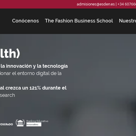
+34 60766
admisiones@esden.es
|
Conócenos
The Fashion Business School
Nuestr
lth)
la innovación y la tecnología
nar el entorno digital de la
al crezca un 121% durante el
esearch