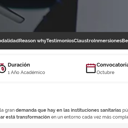
dalidad
Reason why
Testimonios
Claustro
Inmersiones
Be
Duración
Convocatori
1 Año Académico
Octubre
la gran
demanda que hay en las instituciones sanitarias
púb
nar está transformación
en un entorno cada vez más complej