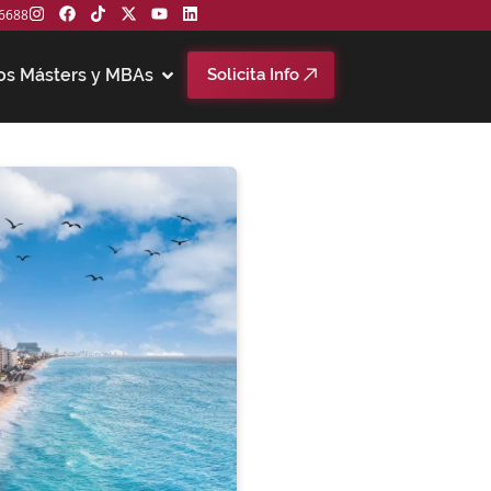
6688
os Másters y MBAs
Solicita Info