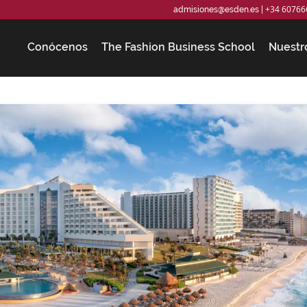
+34 60766
admisiones@esden.es
|
Conócenos
The Fashion Business School
Nuestr