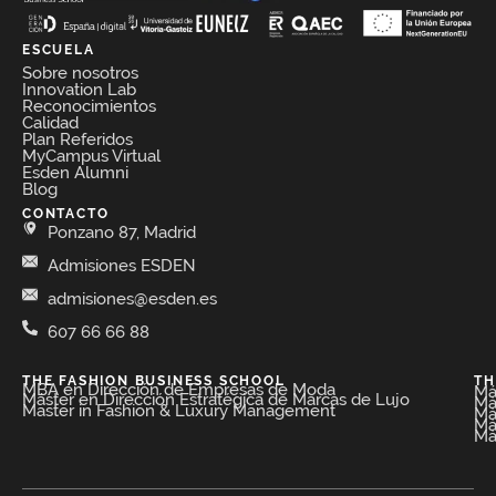
ESCUELA
Sobre nosotros
Innovation Lab
Reconocimientos
Calidad
Plan Referidos
MyCampus Virtual
Esden Alumni
Blog
CONTACTO
Ponzano 87, Madrid
Admisiones ESDEN
admisiones@esden.es
607 66 66 88
THE FASHION BUSINESS SCHOOL​
TH
MBA en Dirección de Empresas de Moda​
Má
Máster en Dirección Estratégica de Marcas de Lujo
Má
Master in Fashion & Luxury Management
Má
Má
Má