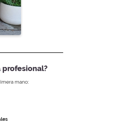
a profesional?
rimera mano:
ales