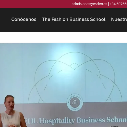
+34 60766
admisiones@esden.es
|
Conócenos
The Fashion Business School
Nuestr