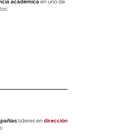
ncia académica
en uno de
tos:
mpañías
líderes en
dirección
o: