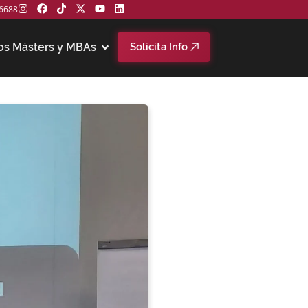
6688
os Másters y MBAs
Solicita Info