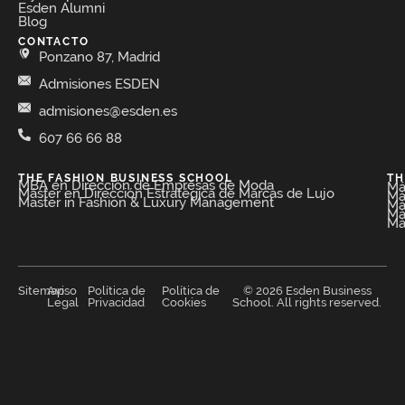
Esden Alumni
Blog
CONTACTO
Ponzano 87, Madrid
Admisiones ESDEN
admisiones@esden.es
607 66 66 88
THE FASHION BUSINESS SCHOOL​
TH
MBA en Dirección de Empresas de Moda​
Má
Máster en Dirección Estratégica de Marcas de Lujo
Má
Master in Fashion & Luxury Management
Má
Má
Má
Sitemap
Aviso
Política de
Política de
© 2026 Esden Business
Legal
Privacidad
Cookies
School. All rights reserved.