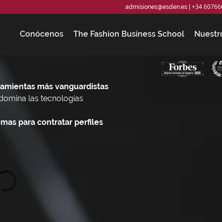
+34 60766
admisiones@esden.es
|
Conócenos
The Fashion Business School
Nuestr
ramientas más vanguardistas
y domina las tecnologías
mas para contratar perfiles