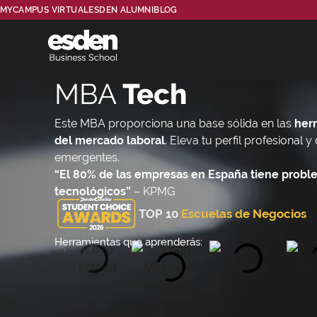
MYCAMPUS VIRTUAL
ESDEN ALUMNI
BLOG
MBA
Tech
Este MBA proporciona una base sólida en las
her
del mercado laboral
. Eleva tu perfil profesional 
emergentes.
“El 80% de las empresas en España tiene proble
tecnológicos”
– KPMG
TOP 10
Escuelas de Negocios
Herramientas que aprenderás: