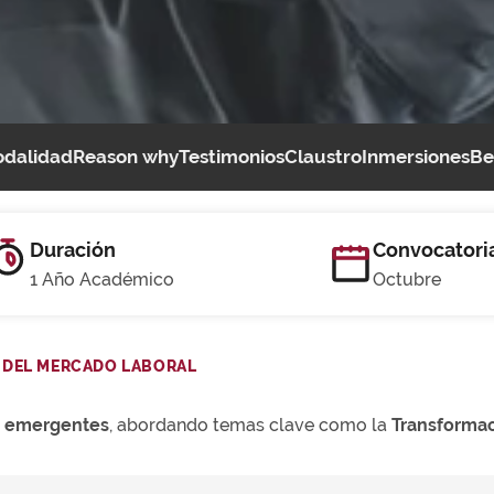
dalidad
Reason why
Testimonios
Claustro
Inmersiones
Be
Duración
Convocatori
1 Año Académico
Octubre
 DEL MERCADO LABORAL
s emergentes
, abordando temas clave como la
Transformaci