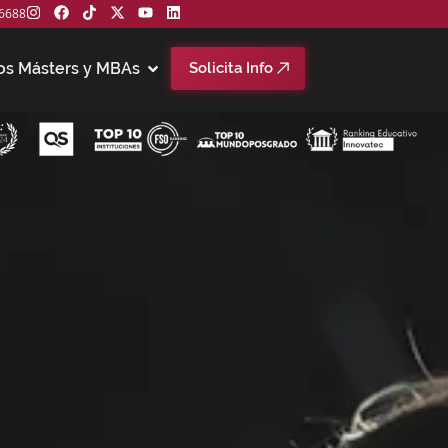
6688
os Másters y MBAs
Solicita Info