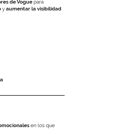
ores de Vogue
para
o
y
aumentar la visibilidad
ia
omocionales
en los que