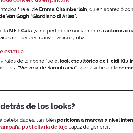
ntados fue el de
Emma Chamberlain
, quien apareció co
de Van Gogh “Giardiano di Arles”.
o la
MET Gala
ya no pertenece únicamente a
actores o c
paces de generar conversación global.
de estatua
irales de la noche fue el
look escultórico de Heidi Klu 
cia a la
“Victoria de Samotracia”
se convirtió en
tendenc
detrás de los looks?
sa celebridades, también
posiciona a marcas a nivel inte
campaña publicitaria de lujo
capaz de generar: