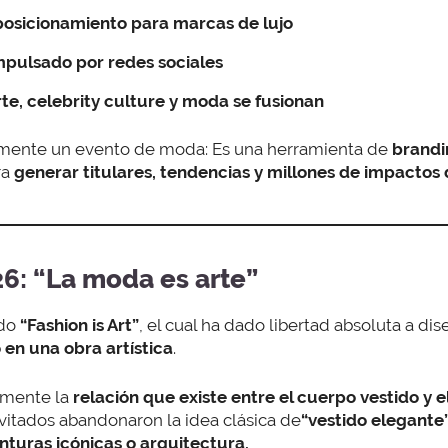
osicionamiento para marcas de lujo
mpulsado por redes sociales
te, celebrity culture y moda se fusionan
amente un evento de moda: Es una herramienta de
brandi
ra
generar titulares, tendencias y millones de impactos 
26: “La moda es arte”
ido
“Fashion is Art”
, el cual ha dado libertad absoluta a d
 en una obra artística
.
amente la
relación que existe entre el cuerpo vestido y e
nvitados abandonaron la idea clásica de
“vestido elegante
inturas icónicas o arquitectura.