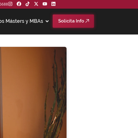
6688
os Másters y MBAs
Solicita Info