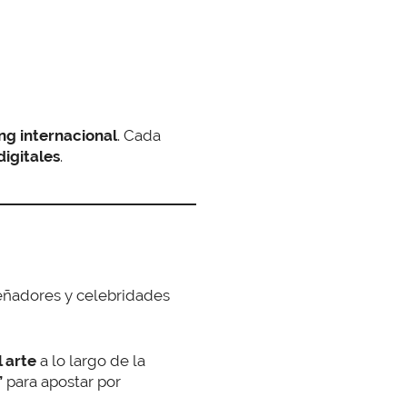
ng internacional
. Cada
digitales
.
iseñadores y celebridades
l arte
a lo largo de la
”
para apostar por