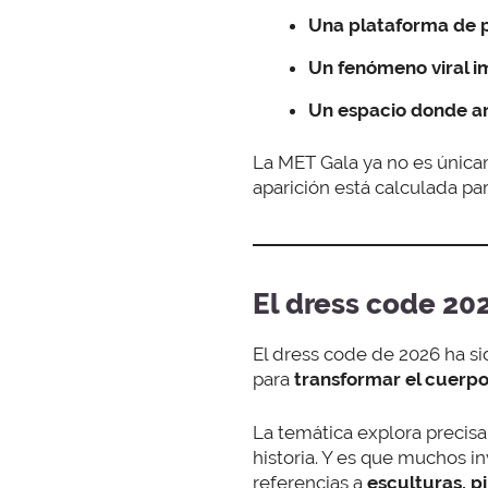
Una plataforma de p
Un fenómeno viral i
Un espacio donde ar
La MET Gala ya no es únic
aparición está calculada pa
El dress code 20
El dress code de 2026 ha s
para
transformar el cuerpo
La temática explora precis
historia. Y es que muchos i
referencias a
esculturas, p