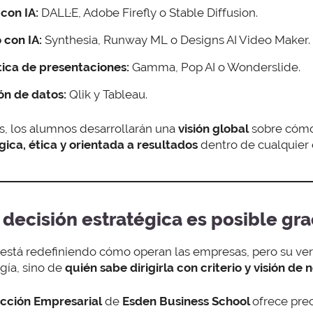
con IA:
DALL·E, Adobe Firefly o Stable Diffusion.
 con IA:
Synthesia, Runway ML o Designs AI Video Maker.
ica de presentaciones:
Gamma, Pop AI o Wonderslide.
ión de datos:
Qlik y Tableau.
s, los alumnos desarrollarán una
visión global
sobre cómo 
gica, ética y orientada a resultados
dentro de cualquier
n decisión estratégica es posible gr
está redefiniendo cómo operan las empresas, pero su ve
gía, sino de
quién sabe dirigirla con criterio y visión de 
ección Empresarial
de
Esden Business School
ofrece pre