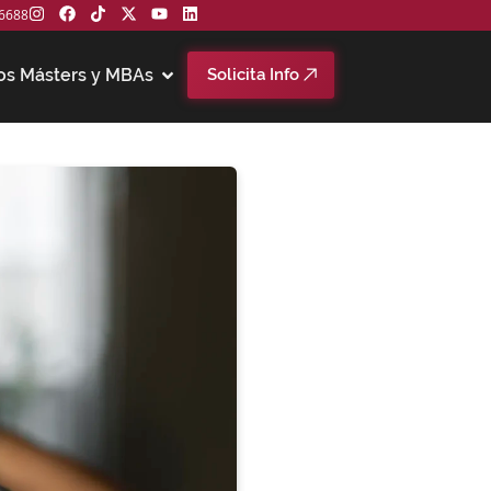
6688
os Másters y MBAs
Solicita Info