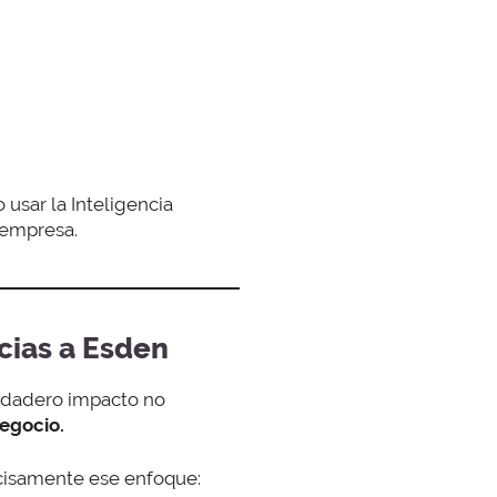
usar la Inteligencia
 empresa.
acias a Esden
rdadero impacto no
negocio.
cisamente ese enfoque: