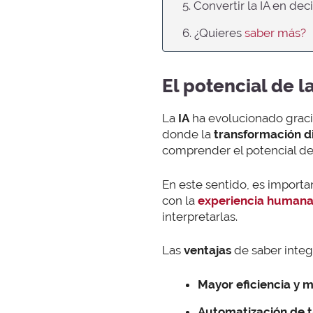
5. Convertir la IA en de
6. ¿Quieres
saber más?
El potencial de l
La
IA
ha evolucionado gracia
donde la
transformación di
comprender el potencial de 
En este sentido, es import
con la
experiencia humana
interpretarlas.
Las
ventajas
de saber integr
Mayor eficiencia y m
Automatización de t