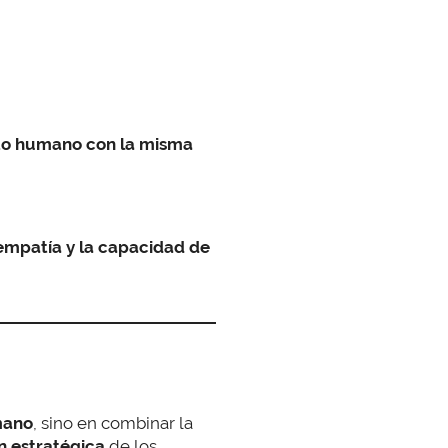
xto humano
con la misma
empatía y la capacidad de
umano
, sino en combinar
la
ón estratégica
de los