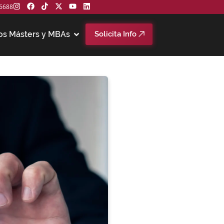
6688
os Másters y MBAs
Solicita Info