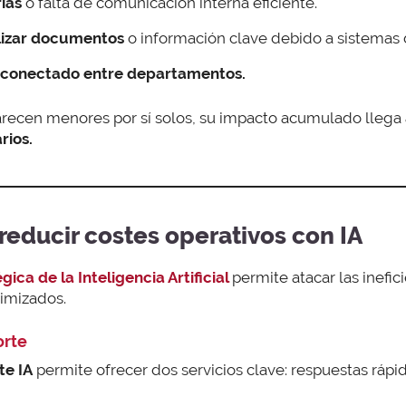
rias
o falta de comunicación interna eficiente.
alizar documentos
o información clave debido a sistemas
sconectado
entre departamentos.
recen menores por sí solos, su impacto acumulado llega
rios.
reducir costes operativos con IA
ca de la Inteligencia Artificial
permite atacar las inefi
timizados.
orte
te IA
permite ofrecer dos servicios clave: respuestas rápi