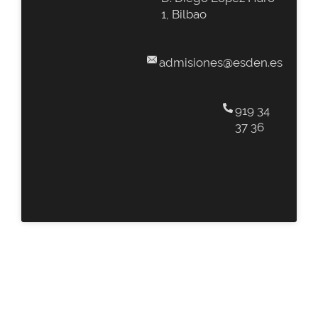
1, Bilbao
admisiones@esden.es
919 34
37 36