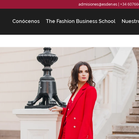
+34 60766
admisiones@esden.es
|
Conócenos
The Fashion Business School
Nuestr