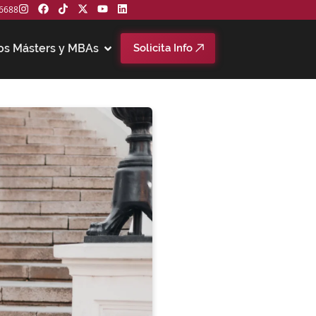
6688
os Másters y MBAs
Solicita Info