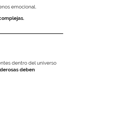
enos emocional.
complejas.
entes dentro del universo
oderosas deben