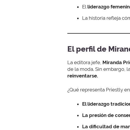
El
liderazgo femeni
La historia refleja c
El perfil de Mira
La editora jefe,
Miranda Pri
de la moda. Sin embargo, 
reinventarse.
¿Qué representa Priestly e
El liderazgo tradici
La presión de conse
La dificultad de man