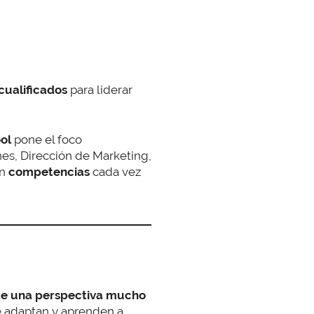
 cualificados
para liderar
ol
pone el foco
es, Dirección de Marketing,
on
competencias
cada vez
de una perspectiva mucho
e adaptan y aprenden a