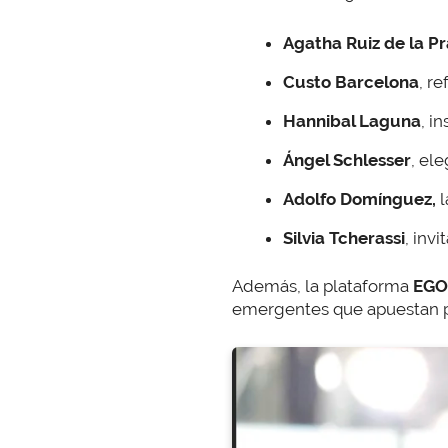
Agatha Ruiz de la P
Custo Barcelona
, r
Hannibal Laguna
, i
Ángel Schlesser
, el
Adolfo Domínguez,
l
Silvia Tcherassi
, inv
Además, la plataforma
EGO
emergentes que apuestan por