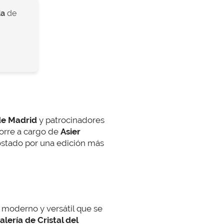
da
de
de Madrid
y patrocinadores
corre a cargo de
Asier
ostado por una edición más
o moderno y versátil que se
alería de Cristal del