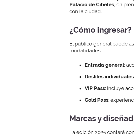
Palacio de Cibeles
, en ple
con la ciudad.
¿
Cómo ingresar
?
El público general puede a
modalidades:
Entrada general
: ac
Desfiles individuales
VIP Pass
: incluye ac
Gold Pass
: experien
Marcas y diseñad
La edición 2025 contará c