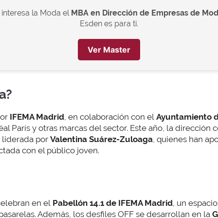
e interesa la Moda el
MBA en Dirección de Empresas de Mo
Esden es para ti.
Ver Master
a?
por
IFEMA Madrid
, en colaboración con el
Ayuntamiento 
 París y otras marcas del sector. Este año, la dirección 
d liderada por
Valentina Suárez-Zuloaga
, quienes han ap
ctada con el público joven.
celebran en el
Pabellón 14.1 de IFEMA Madrid
, un espaci
pasarelas. Además, los desfiles OFF se desarrollan en la
G