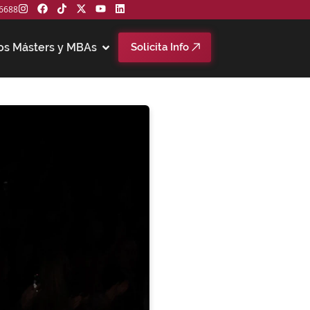
6688
os Másters y MBAs
Solicita Info