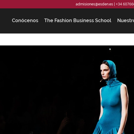
+34 60766
admisiones@esden.es
|
Conócenos
The Fashion Business School
Nuestr