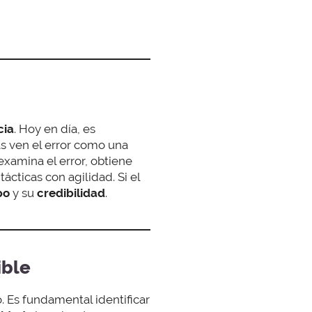
cia
. Hoy en día, es
s ven el error como una
xamina el error, obtiene
ácticas con agilidad. Si el
po
y su
credibilidad
.
ible
o. Es fundamental identificar