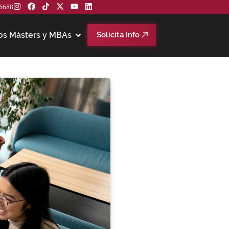
6688
os Másters y MBAs
Solicita Info