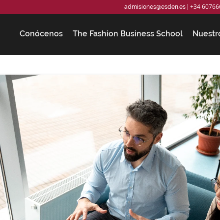
+34 60766
admisiones@esden.es
|
Conócenos
The Fashion Business School
Nuestr