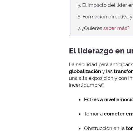
5. El impacto del líder e
6. Formación directiva y
7. ¿Quieres
saber más?
El liderazgo en 
La habilidad para anticipar 
globalización
y las
transfo
una alta exposición y con i
incertidumbre?
Estrés a nivel emoci
Temor a
cometer err
Obstrucción en la
to