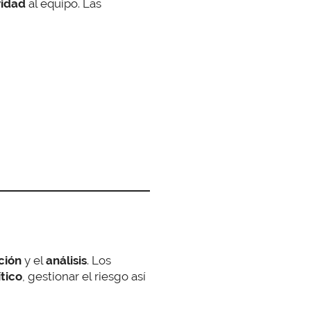
vidad
al equipo. Las
ción
y el
análisis
. Los
tico
, gestionar el riesgo así