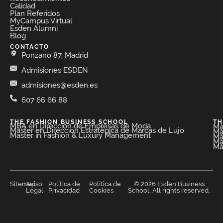
Calidad
Plan Referidos
MyCampus Virtual
Esden Alumni
Blog
CONTACTO
Ponzano 87, Madrid
Admisiones ESDEN
admisiones@esden.es
607 66 66 88
THE FASHION BUSINESS SCHOOL​
TH
MBA en Dirección de Empresas de Moda​
Má
Máster en Dirección Estratégica de Marcas de Lujo
Má
Master in Fashion & Luxury Management
Má
Má
Má
Sitemap
Aviso
Política de
Política de
© 2026 Esden Business
Legal
Privacidad
Cookies
School. All rights reserved.