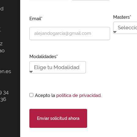
id
Masters*
Email*
,
z
ao
Modalidades*
n.es
9 34
Acepto la
política de privacidad.
 36
Enviar solicitud ahora