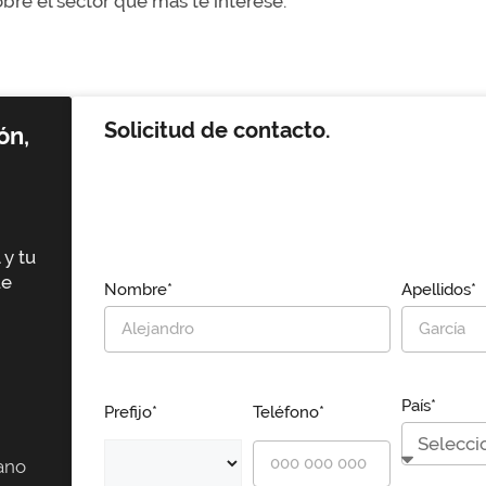
re el sector que más te interese.
Solicitud de contacto.
ón,
 y tu
ue
Nombre*
Apellidos*
País*
Prefijo*
Teléfono*
ano