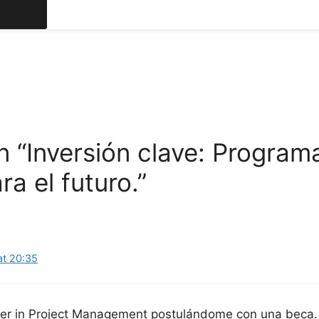
n “Inversión clave: Program
a el futuro.”
at 20:35
ter in Project Management postulándome con una beca.