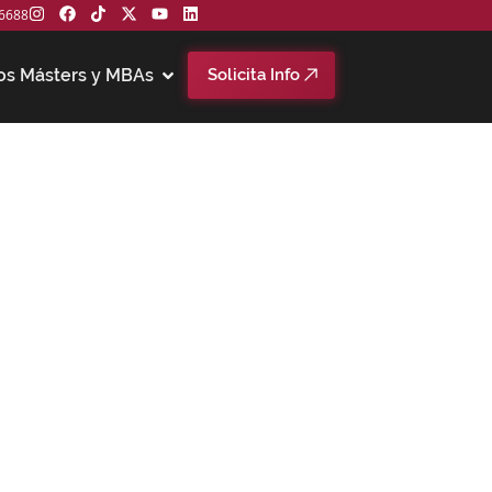
6688
os Másters y MBAs
Solicita Info