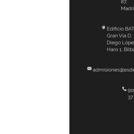
87,
Madr
Edificio BAT
Gran Vía D.
Diego Lópe
Haro 1, Bilb
admisiones@esde
91
37