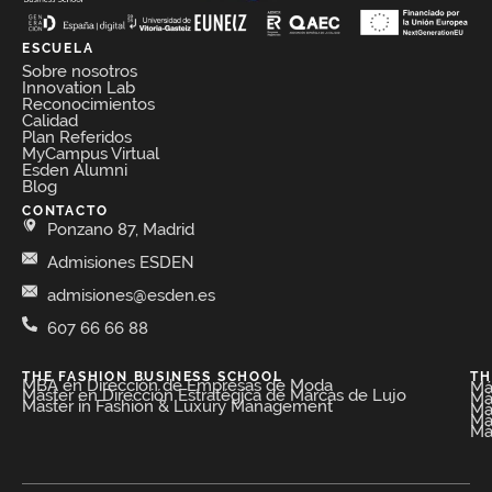
ESCUELA
Sobre nosotros
Innovation Lab
Reconocimientos
Calidad
Plan Referidos
MyCampus Virtual
Esden Alumni
Blog
CONTACTO
Ponzano 87, Madrid
Admisiones ESDEN
admisiones@esden.es
607 66 66 88
THE FASHION BUSINESS SCHOOL​
TH
MBA en Dirección de Empresas de Moda​
Má
Máster en Dirección Estratégica de Marcas de Lujo
Má
Master in Fashion & Luxury Management
Má
Má
Má