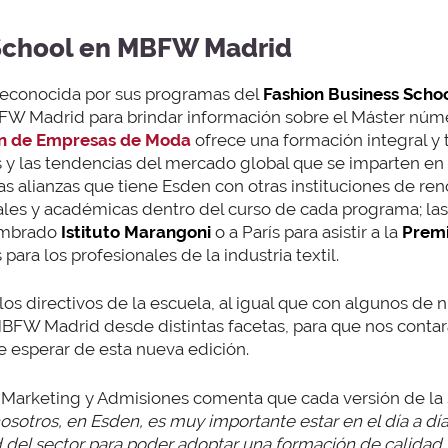
School en MBFW Madrid
reconocida por sus programas del
Fashion Business Scho
FW Madrid para brindar información sobre el Máster númer
ón de Empresas de Moda
ofrece una formación integral y t
 y las tendencias del mercado global que se imparten en
as alianzas que tiene Esden con otras instituciones de r
ales y académicas dentro del curso de cada programa; las 
nombrado
Istituto Marangoni
o a París para asistir a la
Premi
ara los profesionales de la industria textil.
os directivos de la escuela, al igual que con algunos de
 MBFW Madrid desde distintas facetas, para que nos conta
e esperar de esta nueva edición.
de Marketing y Admisiones comenta que cada versión de l
osotros, en Esden, es muy importante estar en el día a día
 del sector para poder adoptar una formación de calidad y