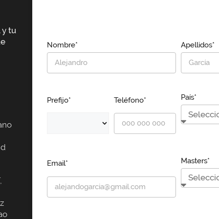
 y tu
ue
Nombre*
Apellidos*
País*
Prefijo*
Teléfono*
ano
id
Masters*
Email*
,
z
ao