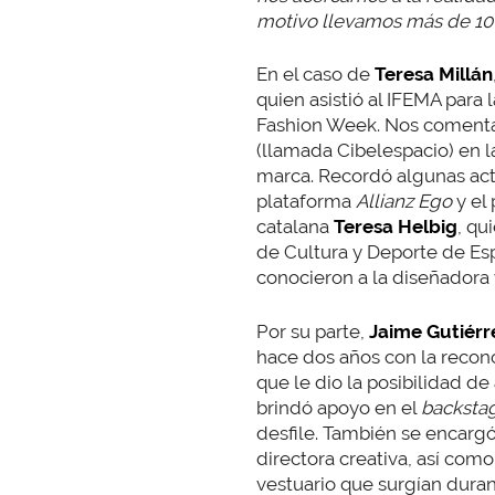
motivo llevamos más de 10 
En el caso de
Teresa Millán
quien asistió al IFEMA para
Fashion Week. Nos comenta 
(llamada Cibelespacio) en l
marca. Recordó algunas ac
plataforma
Allianz Ego
y el
catalana
Teresa Helbig
, qu
de Cultura y Deporte de Espa
conocieron a la diseñadora 
Por su parte,
Jaime Gutiérr
hace dos años con la recon
que le dio la posibilidad de
brindó apoyo en el
backsta
desfile. También se encargó 
directora creativa, así como
vestuario que surgían duran