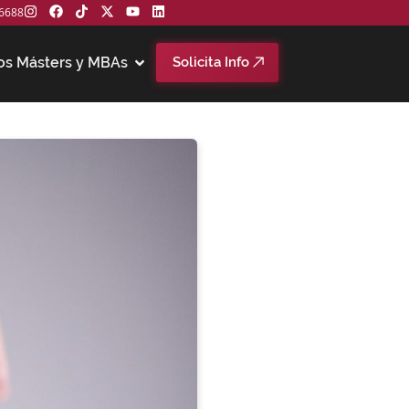
6688
os Másters y MBAs
Solicita Info