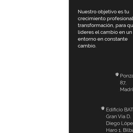
Nuestro objetivo es tu
crecimiento profesional
transformación, para q
lideres el cambio en un
entorno en constante
cambio.
Ponz
87,
Madr
Edificio BAT
Gran Vía D.
Diego Lópe
Haro 1, Bilb