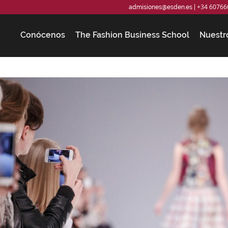
+34 60766
admisiones@esden.es
|
Conócenos
The Fashion Business School
Nuestr