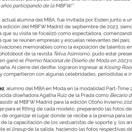
años participando de la MBFW.”
, actual alumna del MBA, fue invitada por Esden junto a 
 la edición del MBFW Madrid de septiembre de 2023, siend
que su visita se focalizó como espectadora, comenzando 
a que se reúnen empresas y escuelas relevantes del país,
tivaciones memorables como la exposición de talentos e
 photoboot de la revista
Telva
. Asimismo, pudo estar presen
ien ganó el
Premio Nacional de Diseño de Moda en 2023
o
ña. Al cierre del desfile, lograron ingresar al
Kissing Ro
y compartieron con algunas celebridades, periodistas e in
ez
, alumno del MBA en Moda en la modalidad Part-Time 2
ocida diseñadora Agatha Ruiz de la Prada como
Becario d
 asistir al MBFW Madrid para la edición Otoño Invierno 202
ge
para el fitting de cada modelo, preparando las fotos de 
de organizar el lugar donde se recibe a la prensa para las
 de la capacitación de los vestuaristas de soporte y, los a
te el
lineup
de la salida, haciendo las fotos respectivas d