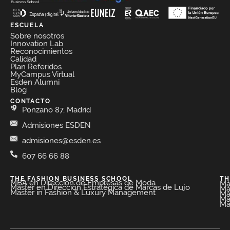
ESCUELA
Sobre nosotros
Innovation Lab
Reconocimientos
Calidad
Plan Referidos
MyCampus Virtual
Esden Alumni
Blog
CONTACTO
Ponzano 87, Madrid
Admisiones ESDEN
admisiones@esden.es
607 66 66 88
THE FASHION BUSINESS SCHOOL​
TH
MBA en Dirección de Empresas de Moda​
Má
Máster en Dirección Estratégica de Marcas de Lujo
Má
Master in Fashion & Luxury Management
Má
Má
Má