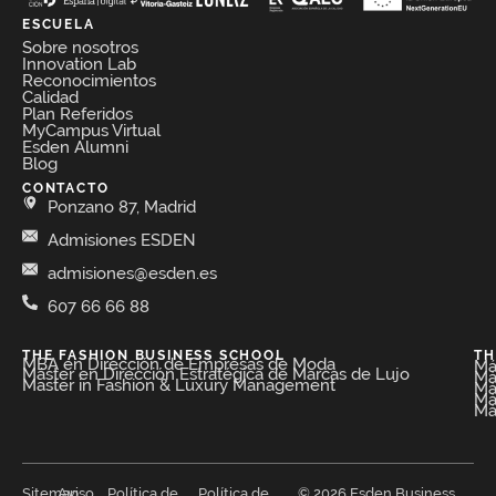
ESCUELA
Sobre nosotros
Innovation Lab
Reconocimientos
Calidad
Plan Referidos
MyCampus Virtual
Esden Alumni
Blog
CONTACTO
Ponzano 87, Madrid
Admisiones ESDEN
admisiones@esden.es
607 66 66 88
THE FASHION BUSINESS SCHOOL​
TH
MBA en Dirección de Empresas de Moda​
Má
Máster en Dirección Estratégica de Marcas de Lujo
Má
Master in Fashion & Luxury Management
Má
Má
Má
Sitemap
Aviso
Política de
Política de
© 2026 Esden Business