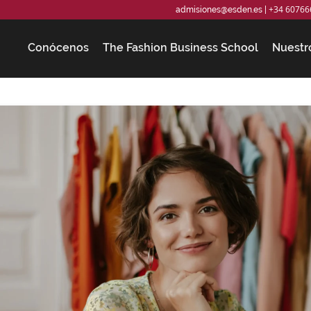
+34 60766
admisiones@esden.es
|
Conócenos
The Fashion Business School
Nuestr