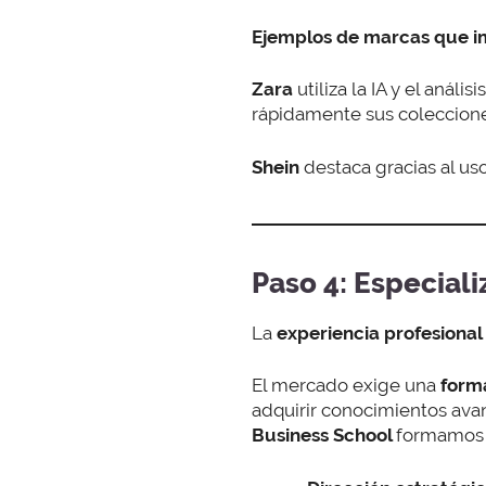
Ejemplos
de marcas que im
Zara
utiliza la IA y el anál
rápidamente sus coleccione
Shein
destaca gracias al us
Paso 4: Especial
La
experiencia profesional
El mercado exige una
form
adquirir conocimientos avan
Business School
formamos a