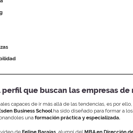
ca
ng
nzas
bilidad
l perfil que buscan las empresas d
les capaces de ir más allá de las tendencias, es por ello,
Esden Business School
ha sido diseñado para formar a lo
cionandoles una
formación práctica y especializada.
 vídeo de
Felipe Barajas
, alumni del
MBA en Dirección d