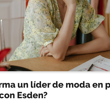
rma un líder de moda en p
 con Esden?