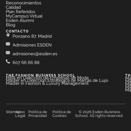
Reconocimientos
Calidad
Plan Referidos
MyCampus Virtual
Esden Alumni
Blog
CONTACTO
Ponzano 87, Madrid
Admisiones ESDEN
admisiones@esden.es
607 66 66 88
THE FASHION BUSINESS SCHOOL​
TH
MBA en Dirección de Empresas de Moda​
Má
Máster en Dirección Estratégica de Marcas de Lujo
Má
Master in Fashion & Luxury Management
Má
Má
Má
Sitemap
Aviso
Política de
Política de
© 2026 Esden Business
Legal
Privacidad
Cookies
School. All rights reserved.