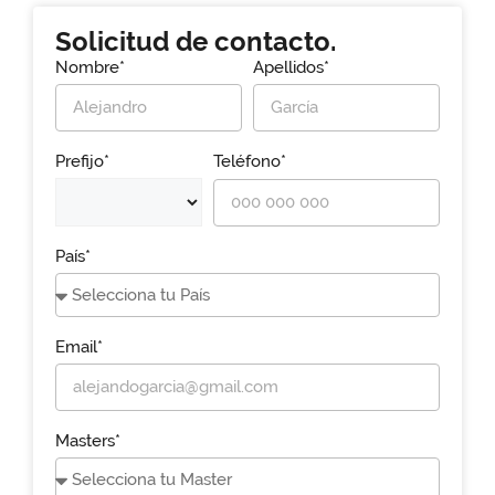
Solicitud de contacto.
Nombre*
Apellidos*
Prefijo*
Teléfono*
País*
Email*
Masters*