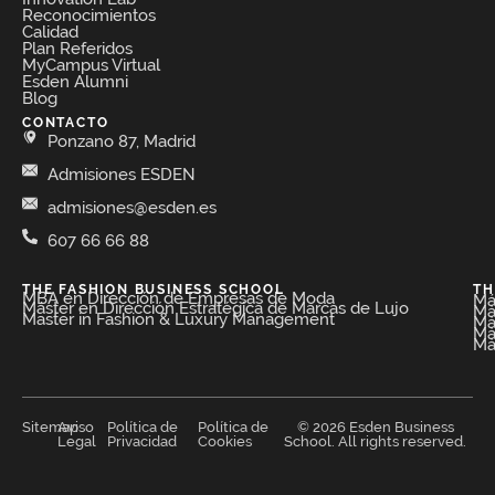
Reconocimientos
Calidad
Plan Referidos
MyCampus Virtual
Esden Alumni
Blog
CONTACTO
Ponzano 87, Madrid
Admisiones ESDEN
admisiones@esden.es
607 66 66 88
THE FASHION BUSINESS SCHOOL​
TH
MBA en Dirección de Empresas de Moda​
Má
Máster en Dirección Estratégica de Marcas de Lujo
Má
Master in Fashion & Luxury Management
Má
Má
Má
Sitemap
Aviso
Política de
Política de
© 2026 Esden Business
Legal
Privacidad
Cookies
School. All rights reserved.