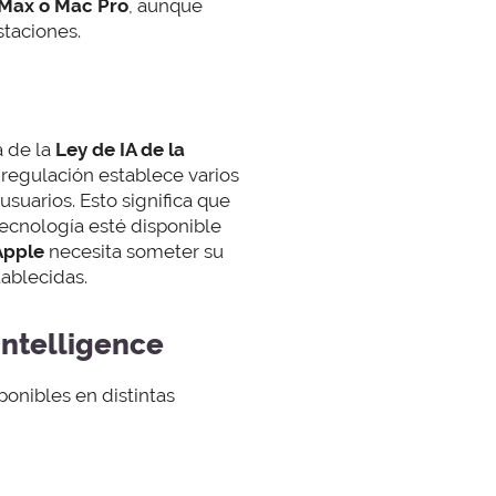
 Max o Mac Pro
, aunque
staciones.
a de la
Ley de IA de la
a regulación establece varios
suarios. Esto significa que
ecnología esté disponible
Apple
necesita someter su
tablecidas.
Intelligence
ponibles en distintas