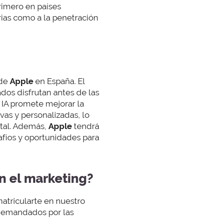
rimero en países
rias como a la penetración
 de
Apple
en España. El
dos disfrutan antes de las
 IA promete mejorar la
vas y personalizadas, lo
ital. Además,
Apple
tendrá
afíos y oportunidades para
en el marketing?
 matricularte en nuestro
 demandados por las