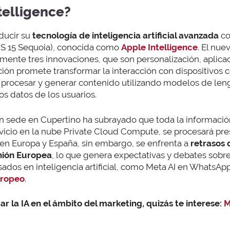
telligence?
ducir su
tecnología de inteligencia artificial avanzada
co
S 15 Sequoia), conocida como
Apple Intelligence
. El nue
nte tres innovaciones, que son personalización, aplicaci
vación promete transformar la interacción con dispositivos
a procesar y generar contenido utilizando modelos de le
los datos de los usuarios.
n sede en Cupertino ha subrayado que toda la informació
vicio en la nube Private Cloud Compute, se procesará pre
o en Europa y España, sin embargo, se enfrenta a
retrasos 
Unión Europea
, lo que genera expectativas y debates sobr
ados en inteligencia artificial, como Meta AI en WhatsAp
uropeo
.
ar la IA en el ámbito del marketing, quizás te interese:
M