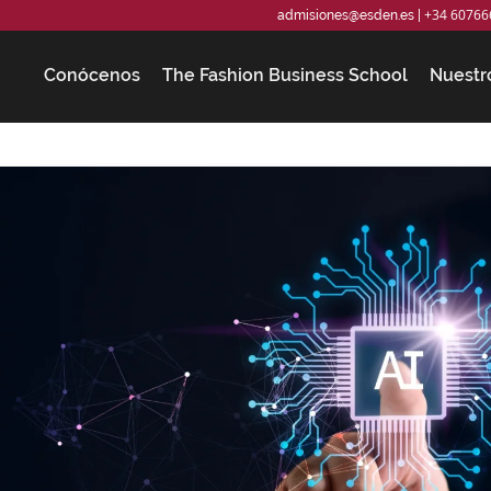
+34 60766
admisiones@esden.es
|
Conócenos
The Fashion Business School
Nuestr