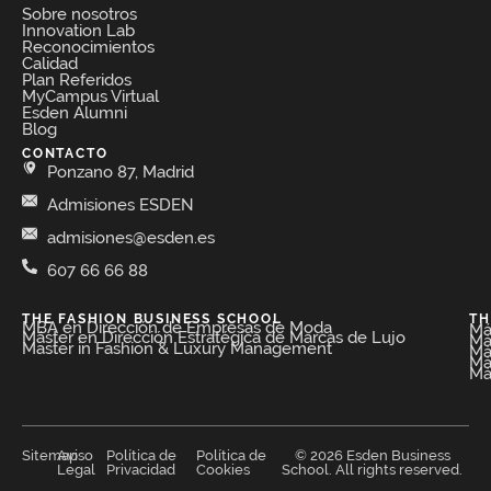
Sobre nosotros
Innovation Lab
Reconocimientos
Calidad
Plan Referidos
MyCampus Virtual
Esden Alumni
Blog
CONTACTO
Ponzano 87, Madrid
Admisiones ESDEN
admisiones@esden.es
607 66 66 88
THE FASHION BUSINESS SCHOOL​
TH
MBA en Dirección de Empresas de Moda​
Má
Máster en Dirección Estratégica de Marcas de Lujo
Má
Master in Fashion & Luxury Management
Má
Má
Má
Sitemap
Aviso
Política de
Política de
© 2026 Esden Business
Legal
Privacidad
Cookies
School. All rights reserved.