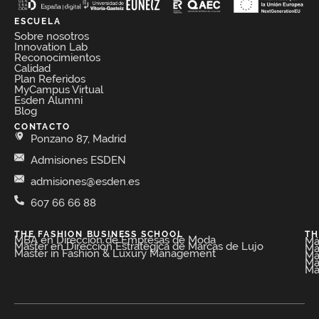
ESCUELA
Sobre nosotros
Innovation Lab
Reconocimientos
Calidad
Plan Referidos
MyCampus Virtual
Esden Alumni
Blog
CONTACTO
Ponzano 87, Madrid
Admisiones ESDEN
admisiones@esden.es
607 66 66 88
THE FASHION BUSINESS SCHOOL​
TH
MBA en Dirección de Empresas de Moda​
Má
Máster en Dirección Estratégica de Marcas de Lujo
Má
Master in Fashion & Luxury Management
Má
Má
Má