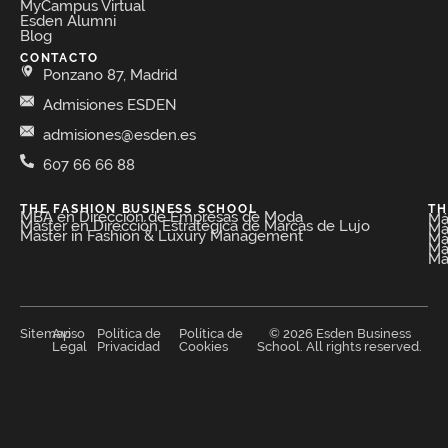
MyCampus Virtual
Esden Alumni
Blog
CONTACTO
Ponzano 87, Madrid
Admisiones ESDEN
admisiones@esden.es
607 66 66 88
THE FASHION BUSINESS SCHOOL​
TH
MBA en Dirección de Empresas de Moda​
Má
Máster en Dirección Estratégica de Marcas de Lujo
Má
Master in Fashion & Luxury Management
Má
Má
Má
Sitemap
Aviso
Política de
Política de
© 2026 Esden Business
Legal
Privacidad
Cookies
School. All rights reserved.