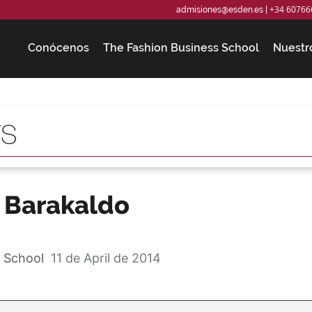
+34 60766
admisiones@esden.es
|
Conócenos
The Fashion Business School
Nuestr
A Barakaldo
 School
11 de April de 2014