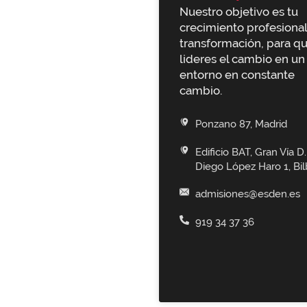
Nuestro objetivo es tu
crecimiento profesional
transformación, para q
lideres el cambio en un
entorno en constante
cambio.
Ponzano 87, Madrid
Edificio BAT, Gran Vía D.
Diego López Haro 1, Bi
admisiones@esden.es
919 34 37 36