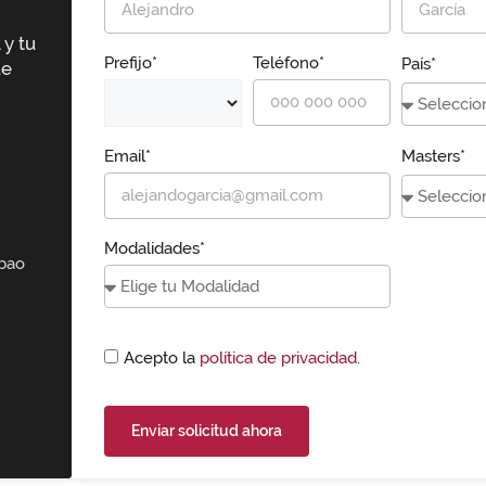
 y tu
Prefijo*
Teléfono*
País*
ue
Email*
Masters*
Modalidades*
lbao
Acepto la
política de privacidad.
Enviar solicitud ahora