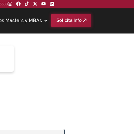
6688
os Másters y MBAs
Solicita Info