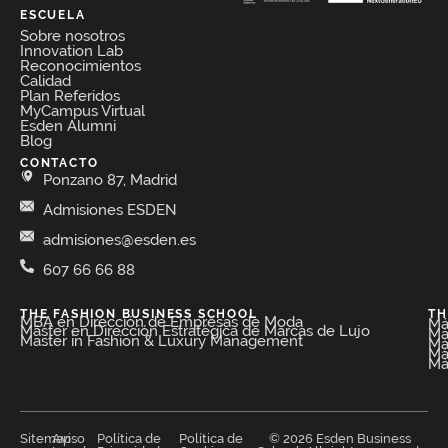
ESCUELA
Sobre nosotros
Innovation Lab
Reconocimientos
Calidad
Plan Referidos
MyCampus Virtual
Esden Alumni
Blog
CONTACTO
Ponzano 87, Madrid
Admisiones ESDEN
admisiones@esden.es
607 66 66 88
THE FASHION BUSINESS SCHOOL​
TH
MBA en Dirección de Empresas de Moda​
Má
Máster en Dirección Estratégica de Marcas de Lujo
Má
Master in Fashion & Luxury Management
Má
Má
Má
Sitemap
Aviso
Política de
Política de
© 2026 Esden Business