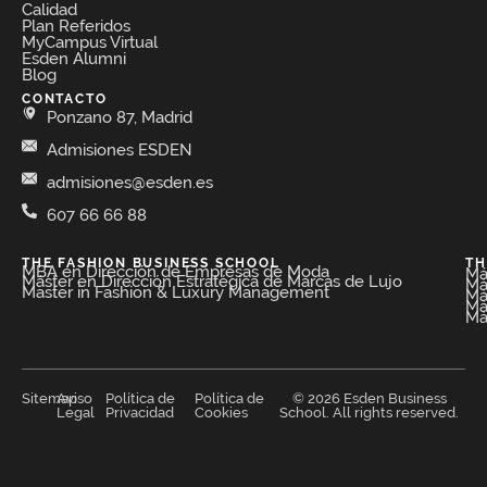
Calidad
Plan Referidos
MyCampus Virtual
Esden Alumni
Blog
CONTACTO
Ponzano 87, Madrid
Admisiones ESDEN
admisiones@esden.es
607 66 66 88
THE FASHION BUSINESS SCHOOL​
TH
MBA en Dirección de Empresas de Moda​
Má
Máster en Dirección Estratégica de Marcas de Lujo
Má
Master in Fashion & Luxury Management
Má
Má
Má
Sitemap
Aviso
Política de
Política de
© 2026 Esden Business
Legal
Privacidad
Cookies
School. All rights reserved.