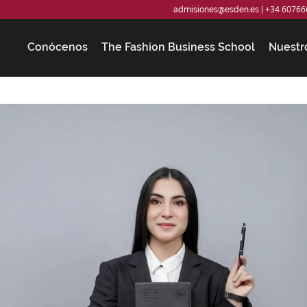
+34 60766
admisiones@esden.es
|
Conócenos
The Fashion Business School
Nuestr