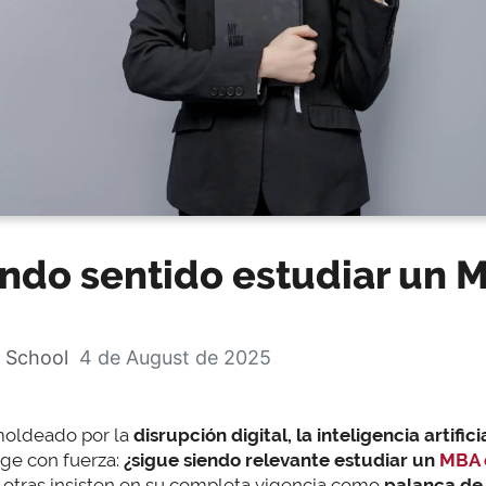
endo sentido estudiar un 
 School
4 de August de 2025
moldeado por la
disrupción digital, la inteligencia artifici
rge con fuerza:
¿sigue siendo relevante estudiar un
MBA 
, otras insisten en su completa vigencia como
palanca de