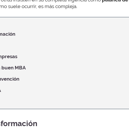
mo suele ocurrir, es más compleja.
mación
mpresas
un buen MBA
nvención
A
sformación