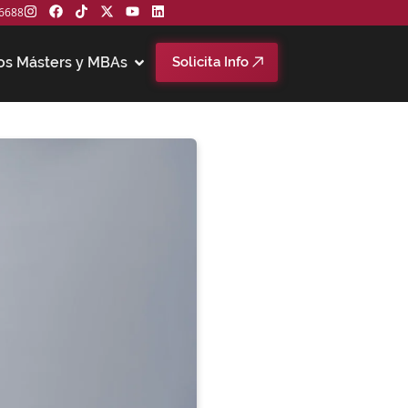
6688
os Másters y MBAs
Solicita Info