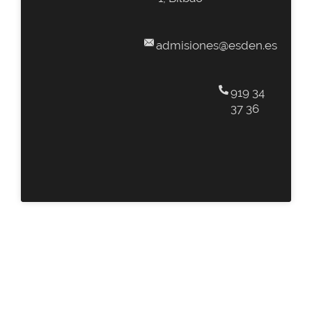
admisiones@esden.es
919 34
37 36