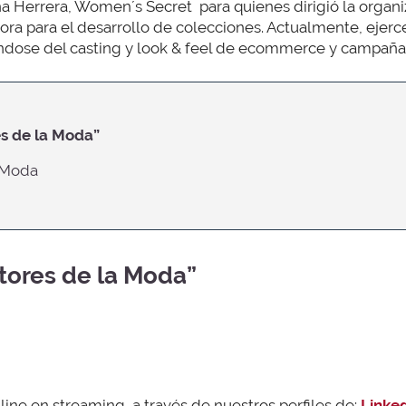
ina Herrera, Women´s Secret para quienes dirigió la organi
ora para el desarrollo de colecciones. Actualmente, ejer
ndose del casting y look & feel de ecommerce y campaña
s de la Moda”
a Moda
tores de la Moda”
nline en streaming, a través de nuestros perfiles de:
Linke