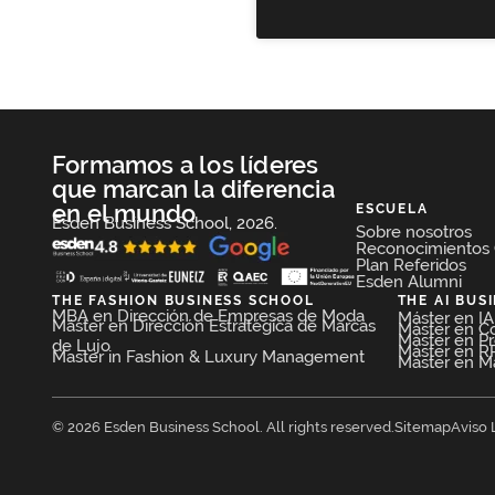
Formamos a los líderes
que marcan la diferencia
en el mundo
ESCUELA
Esden Business School, 2026.
Sobre nosotros
Reconocimientos
Plan Referidos
Esden Alumni
THE FASHION BUSINESS SCHOOL​
THE AI BUS
MBA en Dirección de Empresas de Moda​
Máster en IA 
Máster en Dirección Estratégica de Marcas
Máster en C
Máster en P
de Lujo
Máster en RR
Master in Fashion & Luxury Management
Máster en Mar
© 2026 Esden Business School. All rights reserved.
Sitemap
Aviso 