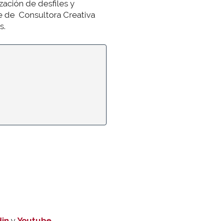
zación de desfiles y
ce de Consultora Creativa
s.
din
y
Youtube
.