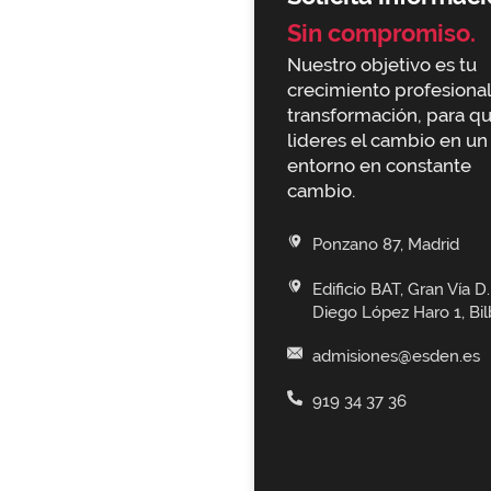
Sin compromiso.
Nuestro objetivo es tu
crecimiento profesional
transformación, para q
lideres el cambio en un
entorno en constante
cambio.
Ponzano 87, Madrid
Edificio BAT, Gran Vía D.
Diego López Haro 1, Bi
admisiones@esden.es
919 34 37 36