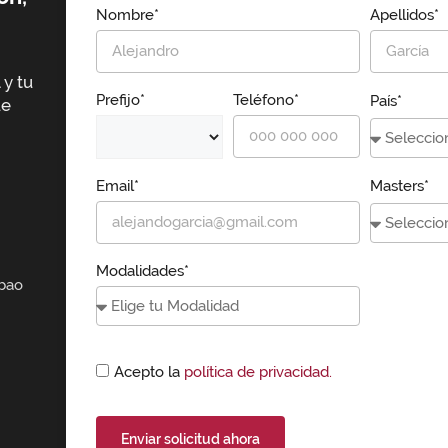
Nombre*
Apellidos*
 y tu
Prefijo*
Teléfono*
País*
ue
Email*
Masters*
Modalidades*
lbao
Acepto la
política de privacidad.
Enviar solicitud ahora