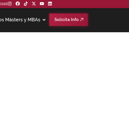
6688
os Másters y MBAs
Solicita Info