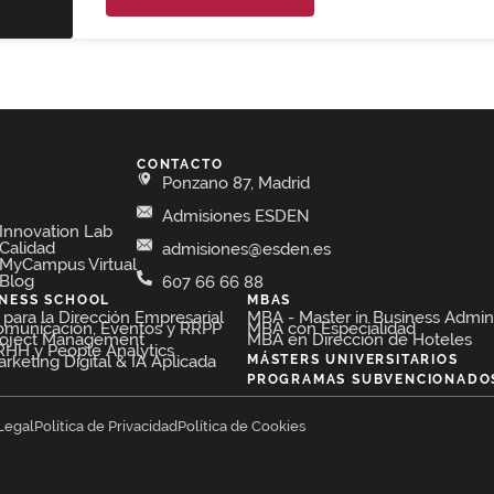
CONTACTO
Ponzano 87, Madrid
Admisiones ESDEN
Innovation Lab
Calidad
admisiones@esden.es
MyCampus Virtual
Blog
607 66 66 88
INESS SCHOOL
MBAS
para la Dirección Empresarial​
MBA - Master in Business Admini
omunicación, Eventos y RRPP​
MBA con Especialidad
roject Management​
MBA en Dirección de Hoteles​
HH y People Analytics​
keting Digital & IA Aplicada​
MÁSTERS UNIVERSITARIOS
PROGRAMAS SUBVENCIONADO
Legal
Política de Privacidad
Política de Cookies