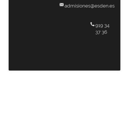
admisiones@esden.es
919 34
37 36