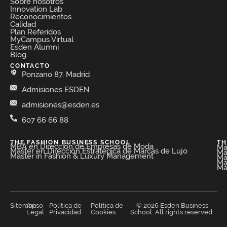
Sobre nosotros
Innovation Lab
Reconocimientos
Calidad
Plan Referidos
MyCampus Virtual
Esden Alumni
Blog
CONTACTO
Ponzano 87, Madrid
Admisiones ESDEN
admisiones@esden.es
607 66 66 88
THE FASHION BUSINESS SCHOOL​
TH
MBA en Dirección de Empresas de Moda​
Má
Máster en Dirección Estratégica de Marcas de Lujo
Má
Master in Fashion & Luxury Management
Má
Má
Má
Sitemap
Aviso
Política de
Política de
© 2026 Esden Business
Legal
Privacidad
Cookies
School. All rights reserved.