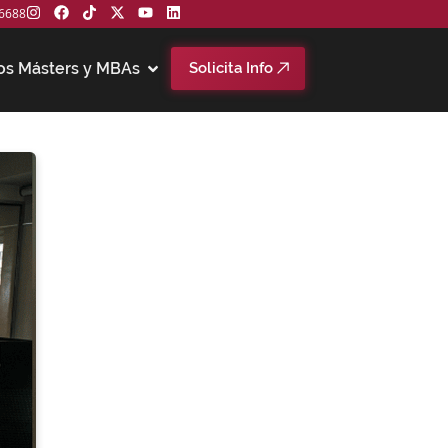
6688
os Másters y MBAs
Solicita Info