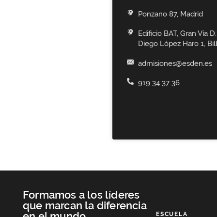
Ponzano 87, Madrid
Edificio BAT, Gran Vía D.
Diego López Haro 1, Bi
admisiones@esden.es
919 34 37 36
Formamos a los líderes
que marcan la diferencia
en el mundo
ESCUELA