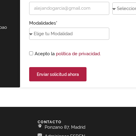
Modalidades*
lbao
Acepto la
política de privacidad.
Enviar solicitud ahora
CONTACTO
Ponzano 87, Madrid