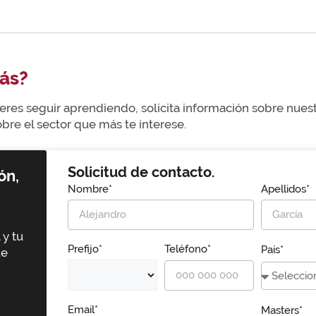
ás?
uieres seguir aprendiendo, solicita información sobre nue
re el sector que más te interese.
Solicitud de contacto.
ón,
Nombre*
Apellidos*
 y tu
Prefijo*
Teléfono*
País*
ue
Email*
Masters*