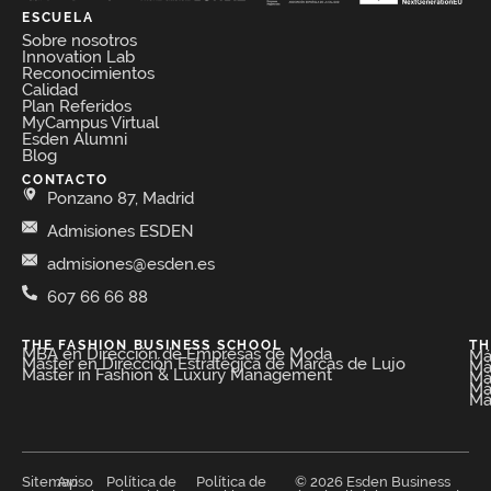
ESCUELA
Sobre nosotros
Innovation Lab
Reconocimientos
Calidad
Plan Referidos
MyCampus Virtual
Esden Alumni
Blog
CONTACTO
Ponzano 87, Madrid
Admisiones ESDEN
admisiones@esden.es
607 66 66 88
THE FASHION BUSINESS SCHOOL​
TH
MBA en Dirección de Empresas de Moda​
Má
Máster en Dirección Estratégica de Marcas de Lujo
Má
Master in Fashion & Luxury Management
Má
Má
Má
Sitemap
Aviso
Política de
Política de
© 2026 Esden Business