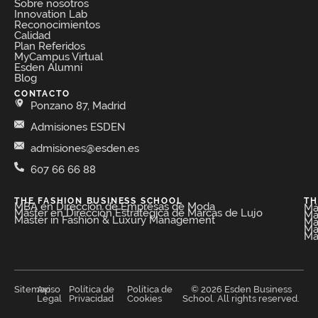
Sobre nosotros
Innovation Lab
Reconocimientos
Calidad
Plan Referidos
MyCampus Virtual
Esden Alumni
Blog
CONTACTO
Ponzano 87, Madrid
Admisiones ESDEN
admisiones@esden.es
607 66 66 88
THE FASHION BUSINESS SCHOOL​
TH
MBA en Dirección de Empresas de Moda​
Má
Máster en Dirección Estratégica de Marcas de Lujo
Má
Master in Fashion & Luxury Management
Má
Má
Má
Sitemap
Aviso
Política de
Política de
© 2026 Esden Business
Legal
Privacidad
Cookies
School. All rights reserved.