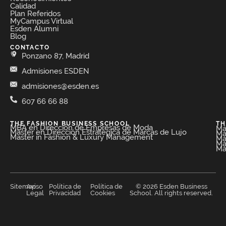
Calidad
Plan Referidos
MyCampus Virtual
Esden Alumni
Blog
CONTACTO
Ponzano 87, Madrid
Admisiones ESDEN
admisiones@esden.es
607 66 66 88
THE FASHION BUSINESS SCHOOL​
TH
MBA en Dirección de Empresas de Moda​
Má
Máster en Dirección Estratégica de Marcas de Lujo
Má
Master in Fashion & Luxury Management
Má
Má
Má
Sitemap
Aviso
Política de
Política de
© 2026 Esden Business
Legal
Privacidad
Cookies
School. All rights reserved.