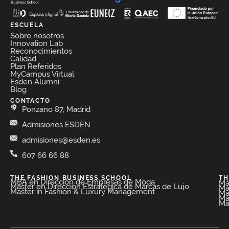
ESCUELA
Sobre nosotros
Innovation Lab
Reconocimientos
Calidad
Plan Referidos
MyCampus Virtual
Esden Alumni
Blog
CONTACTO
Ponzano 87, Madrid
Admisiones ESDEN
admisiones@esden.es
607 66 66 88
THE FASHION BUSINESS SCHOOL​
TH
MBA en Dirección de Empresas de Moda​
Má
Máster en Dirección Estratégica de Marcas de Lujo
Má
Master in Fashion & Luxury Management
Má
Má
Má