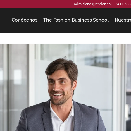
+34 60766
admisiones@esden.es
|
Conócenos
The Fashion Business School
Nuestr