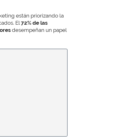
keting están priorizando la
cados. El
72% de las
tores
desempeñan un papel