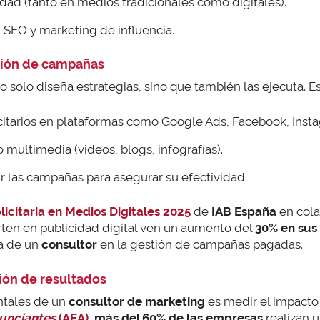
ad (tanto en medios tradicionales como digitales).
 SEO y marketing de influencia.
tión de campañas
 solo diseña estrategias, sino que también las ejecuta. Es
citarios en plataformas como Google Ads, Facebook, Ins
 multimedia (videos, blogs, infografías).
ar las campañas para asegurar su efectividad.
licitaria en Medios Digitales 2025
de
IAB España
en col
rten en publicidad digital ven un aumento del
30% en sus
ia de un
consultor
en la gestión de campañas pagadas.
ción de resultados
ntales de un
consultor de marketing
es medir el impacto
nunciantes
(AEA)
,
más del 60% de las empresas
realizan 