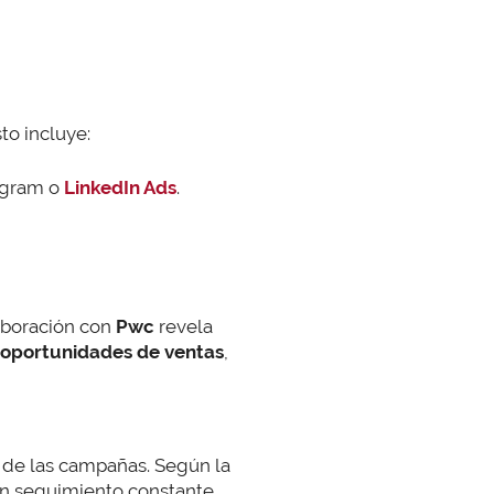
to incluye:
tagram o
LinkedIn Ads
.
aboración con
Pwc
revela
 oportunidades de ventas
,
 de las campañas. Según la
un seguimiento constante