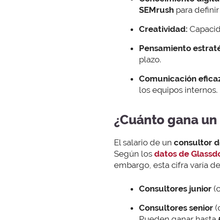
SEMrush
para definir
Creatividad:
Capacida
Pensamiento estraté
plazo.
Comunicación eficaz
los equipos internos.
¿Cuánto gana un 
El salario de un
consultor 
Según los
datos de Glassd
embargo, esta cifra varía d
Consultores junior
(c
Consultores senior
(
Pueden ganar hasta