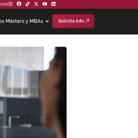
6688
os Másters y MBAs
Solicita Info