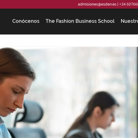
+34 60766
admisiones@esden.es
|
Conócenos
The Fashion Business School
Nuestr