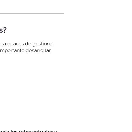
s?
es capaces de gestionar
 importante desarrollar
acia los retos actuales
y