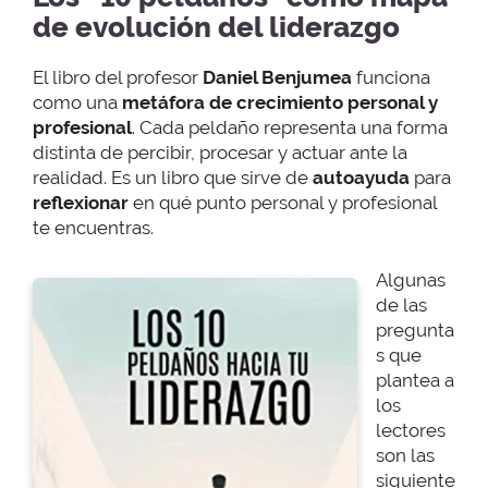
de evolución del liderazgo
El libro del profesor
Daniel Benjumea
funciona
como una
metáfora de crecimiento personal y
profesional
. Cada peldaño representa una forma
distinta de percibir, procesar y actuar ante la
realidad. Es un libro que sirve de
autoayuda
para
reflexionar
en qué punto personal y profesional
te encuentras.
Algunas
de las
pregunta
s que
plantea a
los
lectores
son las
siguiente