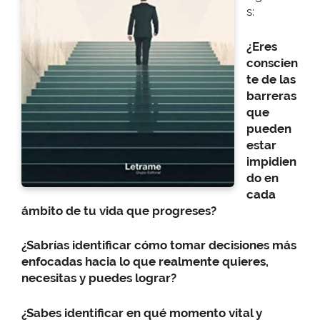
s:
¿Eres
conscien
te de las
barreras
que
pueden
estar
impidien
do en
cada
ámbito de tu vida que progreses?
¿Sabrías identificar cómo tomar decisiones más
enfocadas hacia lo que realmente quieres,
necesitas y puedes lograr?
¿Sabes identificar en qué momento vital y