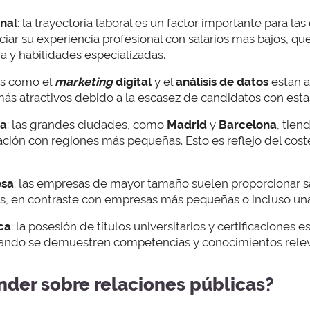
onal
: la trayectoria laboral es un factor importante para la
ciar su experiencia profesional con salarios más bajos, 
a y habilidades especializadas.
as como el
marketing
digital
y el
análisis de datos
están 
ás atractivos debido a la escasez de candidatos con est
ca
: las grandes ciudades, como
Madrid
y
Barcelona
, tien
ión con regiones más pequeñas. Esto es reflejo del coste
esa
: las empresas de mayor tamaño suelen proporcionar s
es, en contraste con empresas más pequeñas o incluso u
ca
: la posesión de títulos universitarios y certificaciones e
uando se demuestren competencias y conocimientos releva
ender sobre relaciones públicas?