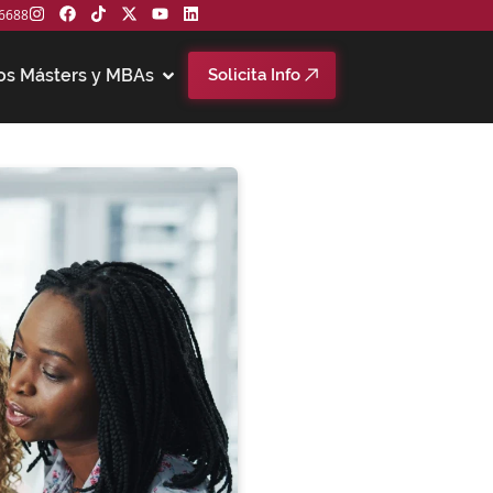
6688
os Másters y MBAs
Solicita Info