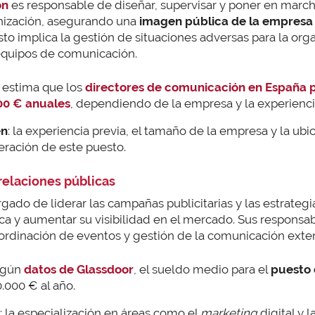
ón
es responsable de diseñar, supervisar y poner en march
nización, asegurando una
imagen pública de la empresa 
sto implica la gestión de situaciones adversas para la org
equipos de comunicación.
e estima que los
directores de comunicación en España p
00 € anuales
, dependiendo de la empresa y la experiencia
en
: la experiencia previa, el tamaño de la empresa y la ub
eración de este puesto.
relaciones públicas
gado de liderar las campañas publicitarias y las estrategi
a y aumentar su visibilidad en el mercado. Sus responsab
ordinación de eventos y gestión de la comunicación exter
egún
datos de Glassdoor
, el sueldo medio para el
puesto 
.000 € al año.
: la especialización en áreas como el
marketing
digital y 