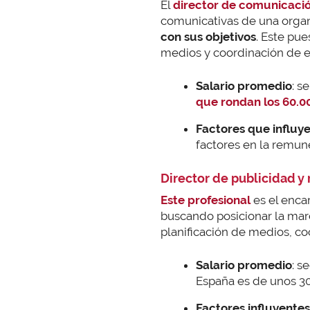
El
director de comunicaci
comunicativas de una orga
con sus objetivos
. Este pue
medios y coordinación de 
Salario promedio
: s
que rondan los 60.0
Factores que influy
factores en la remun
Director de publicidad y 
Este profesional
es el encar
buscando posicionar la marc
planificación de medios, co
Salario promedio
: s
España es de unos 30
Factores influyentes