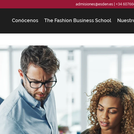
+34 60766
admisiones@esden.es
|
Conócenos
The Fashion Business School
Nuestr